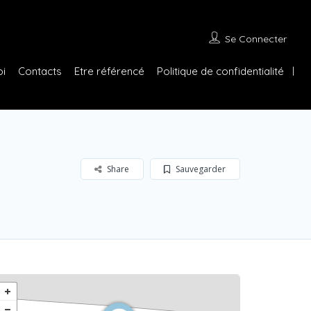
Se Connecter
oi
Contacts
Etre référencé
Politique de confidentialité
Share
Sauvegarder