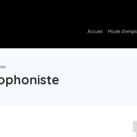
Accueil
Mode d’empl
iste
ophoniste