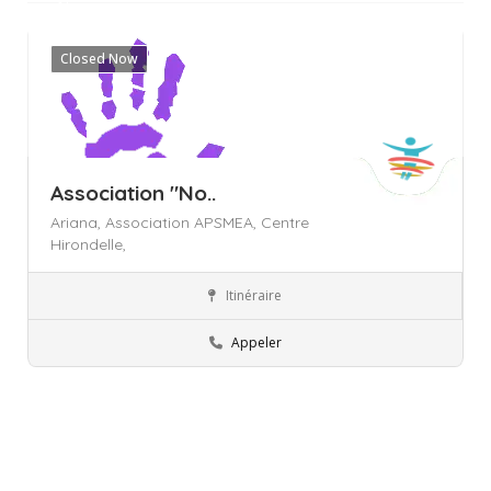
filtres
Closed Now
Association "No..
Ariana,
Association APSMEA,
Centre
Hirondelle,
Itinéraire
Ariana
Associations
Appeler