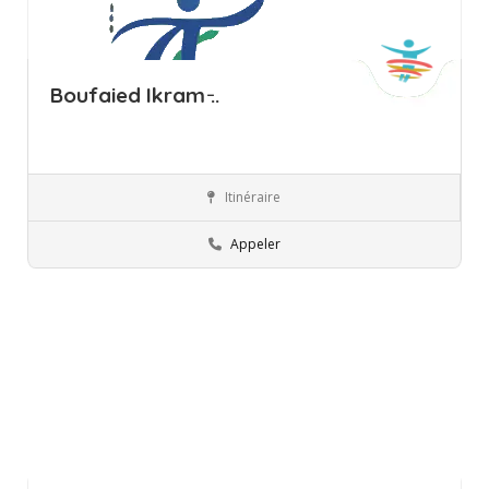
Boufaied Ikram ̵..
Itinéraire
Ariana
Ergothérapeute
Appeler