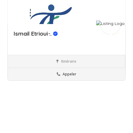
Ismail Etrioui ̵..
Itinéraire
Ariana
Ergothérapeute
Appeler