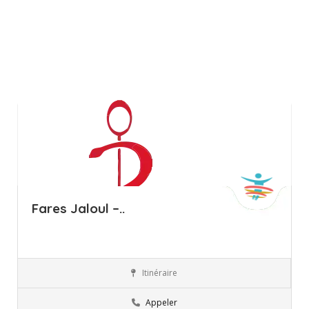
Fares Jaloul –..
Itinéraire
Ariana
Orthophoniste
Appeler