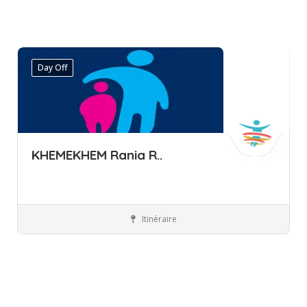
Day Off
KHEMEKHEM Rania R..
Itinéraire
Ariana
Pédopsychiatre