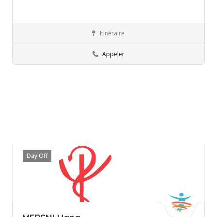
Itinéraire
Ariana
Orthophoniste
Appeler
Day Off