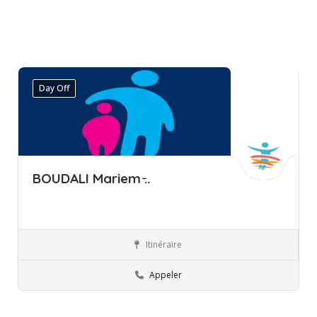
Day Off
BOUDALI Mariem ̵..
Itinéraire
Ariana
Pédopsychiatre
Appeler