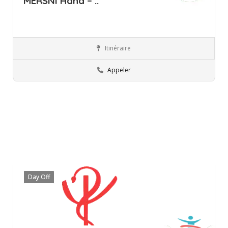
MERSNI Hana – ..
Itinéraire
Ariana
Professionnels
Appeler
Day Off