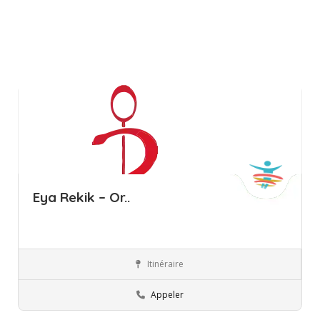
Eya Rekik – Or..
Itinéraire
Ariana
Orthophoniste
Appeler