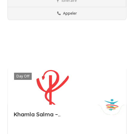
Itinéraire
Ariana
Professionnels
Appeler
Day Off
Khamla Salma –..