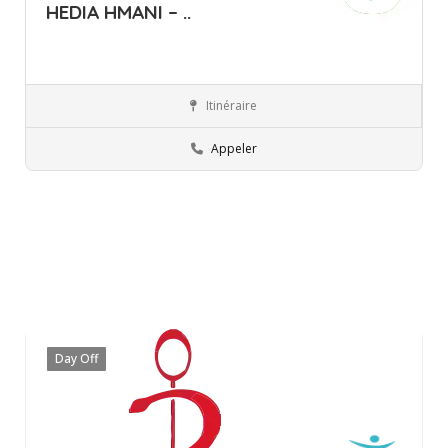
HEDIA HMANI – ..
Itinéraire
Ariana
Orthophoniste
Appeler
Day Off