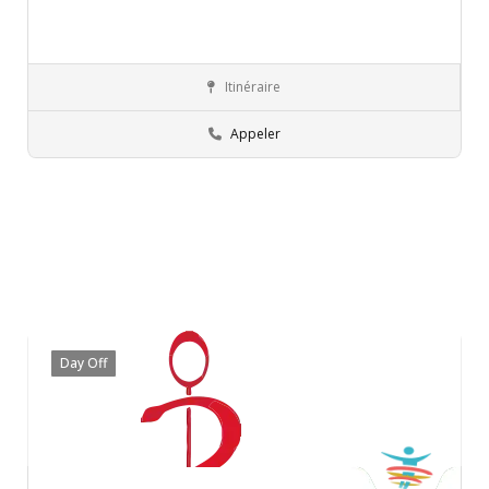
Itinéraire
Ariana
Orthophoniste
Appeler
Day Off