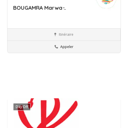
BOUGAMRA Marwa ̵..
Itinéraire
Ariana
Professionnels
Appeler
Day Off