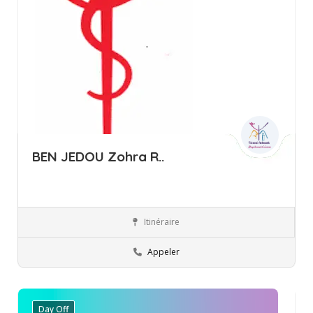
BEN JEDOU Zohra R..
Itinéraire
Ariana
Professionnels
Appeler
Day Off