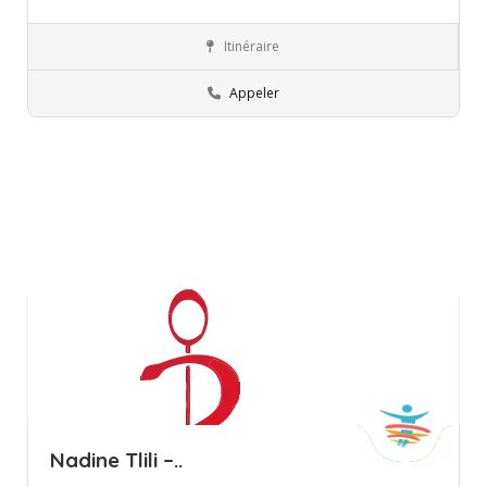
Itinéraire
Ariana
Orthophoniste
Appeler
Nadine Tlili –..