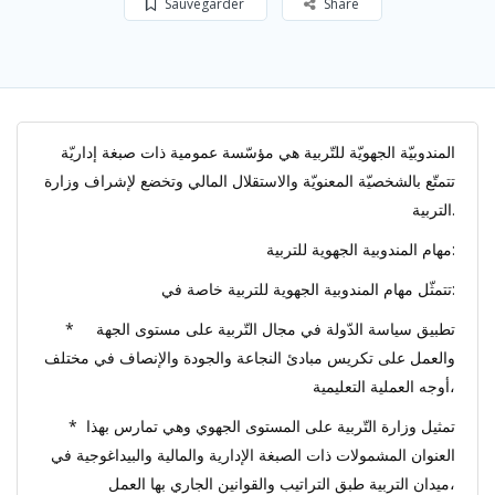
Sauvegarder
Share
المندوبيّة الجهويّة للتّربية هي مؤسّسة عمومية ذات صبغة إداريّة
تتمتّع بالشخصيّة المعنويّة والاستقلال المالي وتخضع لإشراف وزارة
التربية.
مهام المندوبية الجهوية للتربية:
تتمثّل مهام المندوبية الجهوية للتربية خاصة في:
* تطبيق سياسة الدّولة في مجال التّربية على مستوى الجهة
والعمل على تكريس مبادئ النجاعة والجودة والإنصاف في مختلف
أوجه العملية التعليمية،
* تمثيل وزارة التّربية على المستوى الجهوي وهي تمارس بهذا
العنوان المشمولات ذات الصبغة الإدارية والمالية والبيداغوجية في
ميدان التربية طبق التراتيب والقوانين الجاري بها العمل،