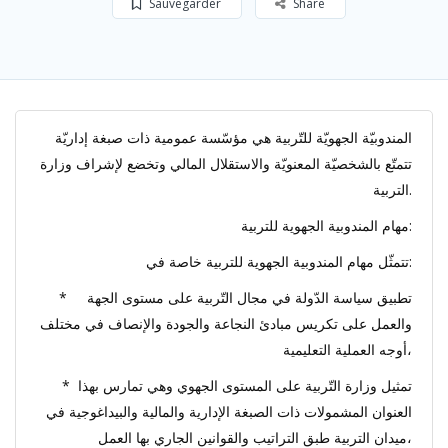
Sauvegarder
Share
المندوبيّة الجهويّة للتّربية هي مؤسّسة عمومية ذات صبغة إداريّة
تتمتّع بالشخصيّة المعنويّة والاستقلال المالي وتخضع لإشراف وزارة
التربية.
مهام المندوبية الجهوية للتربية:
تتمثّل مهام المندوبية الجهوية للتربية خاصة في:
* تطبيق سياسة الدّولة في مجال التّربية على مستوى الجهة
والعمل على تكريس مبادئ النجاعة والجودة والإنصاف في مختلف
أوجه العملية التعليمية،
* تمثيل وزارة التّربية على المستوى الجهوي وهي تمارس بهذا
العنوان المشمولات ذات الصبغة الإدارية والمالية والبيداغوجية في
ميدان التربية طبق التراتيب والقوانين الجاري بها العمل،