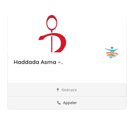
Haddada Asma –..
Itinéraire
Mahdia
Orthophoniste
Appeler