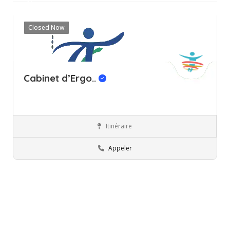
filtres
Closed Now
Cabinet d’Ergo..
Itinéraire
Mahdia
Ergothérapeute
Appeler